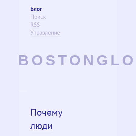
Блог
Поиск
RSS
Управление
BOSTONGLO
Почему
люди