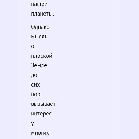
нашей
планеты.
Однако
мысль
о
плоской
Земле
до
сих
пор
вызывает
интерес
у
многих