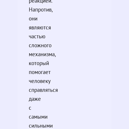
реакцией.
Напротив,
они
являются
частью
сложного
механизма,
который
помогает
человеку
справляться
даже
с
самыми
сильными