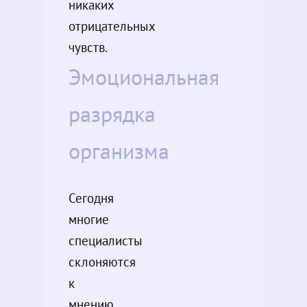
никаких
отрицательных
чувств.
Эмоциональная
разрядка
организма
Сегодня
многие
специалисты
склоняются
к
мнению,