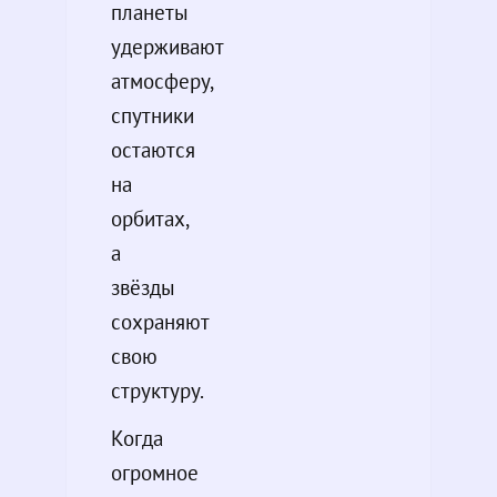
планеты
удерживают
атмосферу,
спутники
остаются
на
орбитах,
а
звёзды
сохраняют
свою
структуру.
Когда
огромное