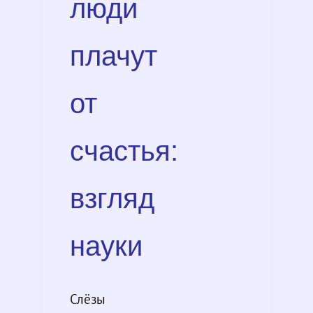
люди
плачут
от
счастья:
взгляд
науки
Слёзы