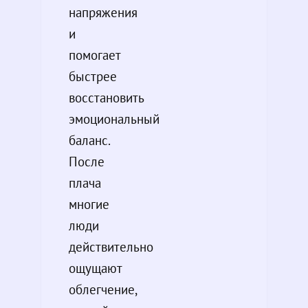
напряжения
и
помогает
быстрее
восстановить
эмоциональный
баланс.
После
плача
многие
люди
действительно
ощущают
облегчение,