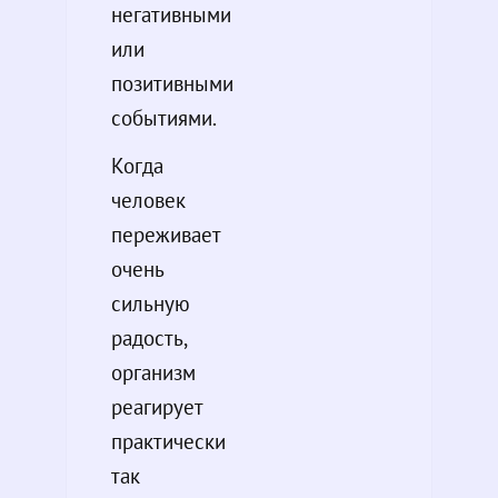
негативными
или
позитивными
событиями.
Когда
человек
переживает
очень
сильную
радость,
организм
реагирует
практически
так