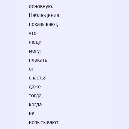
основную.
Наблюдения
показывают,
что
люди
могут
плакать
от
счастья
даже
тогда,
когда
не
испытывают