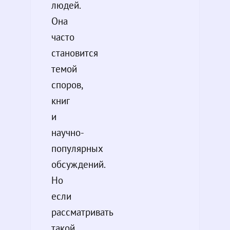
людей.
Она
часто
становится
темой
споров,
книг
и
научно-
популярных
обсуждений.
Но
если
рассматривать
такой