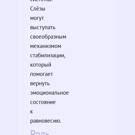
Слёзы
могут
выступать
своеобразным
механизмом
стабилизации,
который
помогает
вернуть
эмоциональное
состояние
к
равновесию.
Роль