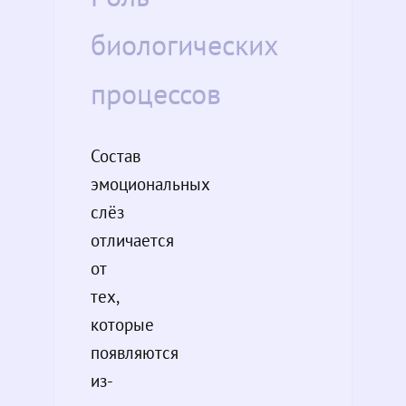
биологических
процессов
Состав
эмоциональных
слёз
отличается
от
тех,
которые
появляются
из-