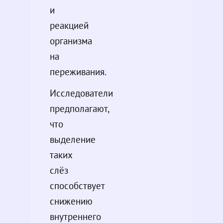
и
реакцией
организма
на
переживания.
Исследователи
предполагают,
что
выделение
таких
слёз
способствует
снижению
внутреннего