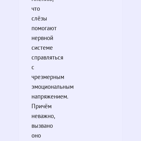
что
слёзы
помогают
нервной
системе
справляться
с
чрезмерным
эмоциональным
напряжением.
Причём
неважно,
вызвано
оно